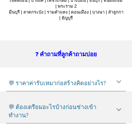
เขตฝั่งธน | บางแค | เพชรเกษม | บางบอน | ธนบุรี | หนองแขม
| พระราม 2
มีนบุรี | ลาดกระบัง | รามคำแหง | ดอนเมือง | บางนา | ลำลูกกา
| ธัญบุรี
❓
คำถามที่ลูกค้าถามบ่อย
💬 ราคาค่ารับเหมาก่อสร้างคิดอย่างไร?
💬 ต้องเตรียมอะไรบ้างก่อนช่างเข้า
ทำงาน?