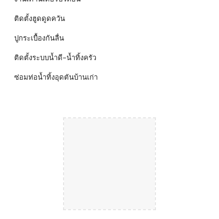
ติดตั้งฮูดดูดควัน
ปูกระเบื้องกันลื่น
ติดตั้งระบบน้ำดี–น้ำทิ้งครัว
ซ่อมท่อน้ำทิ้งอุดตันบ้านเก่า