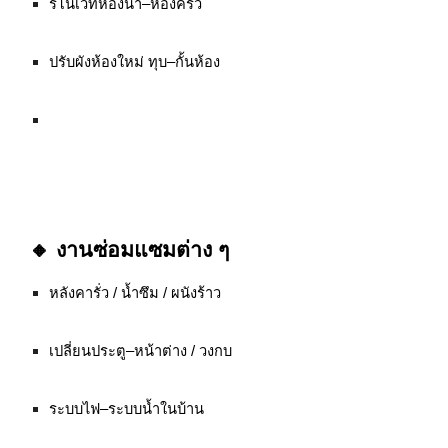
รีโนเวทห้องน้ำ–ห้องครัว
ปรับผังห้องใหม่ ทุบ–กั้นห้อง
🔸 งานซ่อมแซมต่าง ๆ
หลังคารั่ว / น้ำซึม / ผนังร้าว
เปลี่ยนประตู–หน้าต่าง / วงกบ
ระบบไฟ–ระบบน้ำในบ้าน