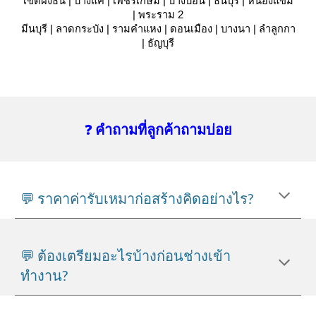
เขตฝั่งธน | บางแค | เพชรเกษม | บางบอน | ธนบุรี | หนองแขม
| พระราม 2
มีนบุรี | ลาดกระบัง | รามคำแหง | ดอนเมือง | บางนา | ลำลูกกา
| ธัญบุรี
❓
คำถามที่ลูกค้าถามบ่อย
💬 ราคาค่ารับเหมาก่อสร้างคิดอย่างไร?
💬 ต้องเตรียมอะไรบ้างก่อนช่างเข้า
ทำงาน?